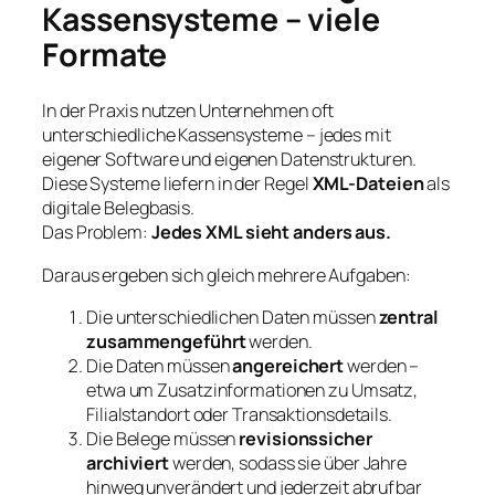
Kassensysteme – viele
Formate
In der Praxis nutzen Unternehmen oft
unterschiedliche Kassensysteme – jedes mit
eigener Software und eigenen Datenstrukturen.
Diese Systeme liefern in der Regel
XML-Dateien
als
digitale Belegbasis.
Das Problem:
Jedes XML sieht anders aus.
Daraus ergeben sich gleich mehrere Aufgaben:
Die unterschiedlichen Daten müssen
zentral
zusammengeführt
werden.
Die Daten müssen
angereichert
werden –
etwa um Zusatzinformationen zu Umsatz,
Filialstandort oder Transaktionsdetails.
Die Belege müssen
revisionssicher
archiviert
werden, sodass sie über Jahre
hinweg unverändert und jederzeit abrufbar