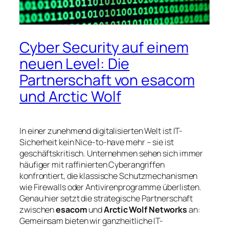
Cyber Security auf einem
neuen Level: Die
Partnerschaft von esacom
und Arctic Wolf
In einer zunehmend digitalisierten Welt ist IT-
Sicherheit kein Nice-to-have mehr – sie ist
geschäftskritisch. Unternehmen sehen sich immer
häufiger mit raffinierten Cyberangriffen
konfrontiert, die klassische Schutzmechanismen
wie Firewalls oder Antivirenprogramme überlisten.
Genau hier setzt die strategische Partnerschaft
zwischen
esacom
und
Arctic Wolf Networks
an:
Gemeinsam bieten wir ganzheitliche IT-