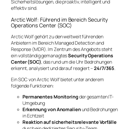
Sicherheitslösungen, die proaktiv, intelligent und
effektiv sind.
Arctic Wolf: Führend im Bereich Security
Operations Center (SOC)
Arctic Wolf gehört zu den weltweit führenden
Anbietern im Bereich Managed Detection and
Response (MDR). Im Zentrum des Angebots steht
ein vollständig gemanagtes
Security Operations
Center (SOC)
, das rund um die Uhr Bedrohungen
erkennt, analysiert und darauf reagiert –
24/7/365
.
Ein SOC von Arctic Wolf bietet unter anderem
folgende Funktionen:
Permanentes Monitoring
der gesamten IT-
Umgebung
Erkennung von Anomalien
und Bedrohungen
in Echtzeit
Reaktion auf sicherheitsrelevante Vorfälle
durch ein dediziertes Security-Team