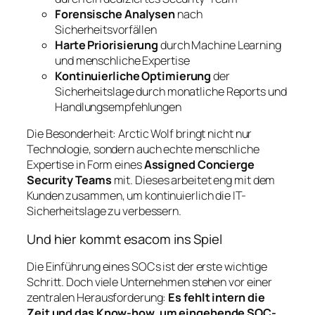
Forensische Analysen
nach
Sicherheitsvorfällen
Harte Priorisierung
durch Machine Learning
und menschliche Expertise
Kontinuierliche Optimierung
der
Sicherheitslage durch monatliche Reports und
Handlungsempfehlungen
Die Besonderheit: Arctic Wolf bringt nicht nur
Technologie, sondern auch echte menschliche
Expertise in Form eines
Assigned Concierge
Security Teams
mit. Dieses arbeitet eng mit dem
Kunden zusammen, um kontinuierlich die IT-
Sicherheitslage zu verbessern.
Und hier kommt esacom ins Spiel
Die Einführung eines SOCs ist der erste wichtige
Schritt. Doch viele Unternehmen stehen vor einer
zentralen Herausforderung:
Es fehlt intern die
Zeit und das Know-how, um eingehende SOC-