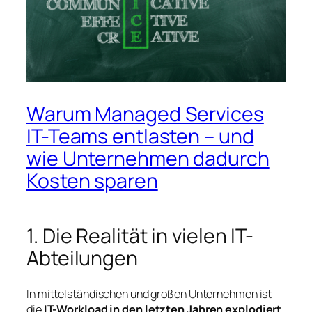
Warum Managed Services
IT-Teams entlasten – und
wie Unternehmen dadurch
Kosten sparen
1. Die Realität in vielen IT-
Abteilungen
In mittelständischen und großen Unternehmen ist
die
IT-Workload in den letzten Jahren explodiert
.