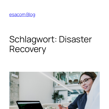
Zum
Inhalt
esacom Blog
springen
Schlagwort:
Disaster
Recovery