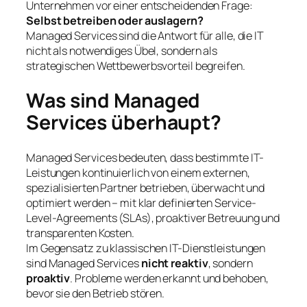
Unternehmen vor einer entscheidenden Frage:
Selbst betreiben oder auslagern?
Managed Services sind die Antwort für alle, die IT
nicht als notwendiges Übel, sondern als
strategischen Wettbewerbsvorteil begreifen.
Was sind Managed
Services überhaupt?
Managed Services bedeuten, dass bestimmte IT-
Leistungen kontinuierlich von einem externen,
spezialisierten Partner betrieben, überwacht und
optimiert werden – mit klar definierten Service-
Level-Agreements (SLAs), proaktiver Betreuung und
transparenten Kosten.
Im Gegensatz zu klassischen IT-Dienstleistungen
sind Managed Services
nicht reaktiv
, sondern
proaktiv
. Probleme werden erkannt und behoben,
bevor sie den Betrieb stören.