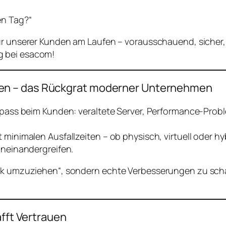
en Tag?“
ktur unserer Kunden am Laufen – vorausschauend, sicher,
g bei esacom!
en – das Rückgrat moderner Unternehmen
ngpass beim Kunden: veraltete Server, Performance-Prob
 minimalen Ausfallzeiten – ob physisch, virtuell oder h
ineinandergreifen.
nik umzuziehen“, sondern echte Verbesserungen zu schaf
afft Vertrauen