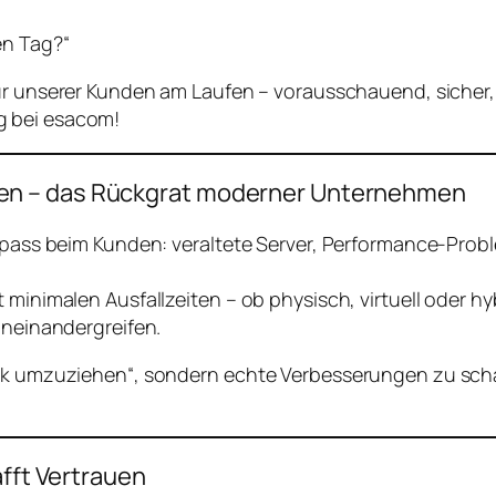
en Tag?“
ktur unserer Kunden am Laufen – vorausschauend, sicher,
g bei esacom!
en – das Rückgrat moderner Unternehmen
ngpass beim Kunden: veraltete Server, Performance-Prob
 minimalen Ausfallzeiten – ob physisch, virtuell oder h
ineinandergreifen.
nik umzuziehen“, sondern echte Verbesserungen zu schaf
afft Vertrauen