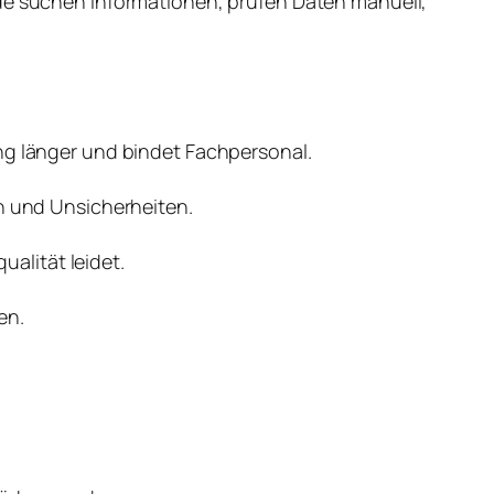
nde suchen Informationen, prüfen Daten manuell,
g länger und bindet Fachpersonal.
n und Unsicherheiten.
alität leidet.
en.