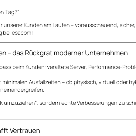
en Tag?“
ktur unserer Kunden am Laufen – vorausschauend, sicher,
g bei esacom!
en – das Rückgrat moderner Unternehmen
ngpass beim Kunden: veraltete Server, Performance-Prob
 minimalen Ausfallzeiten – ob physisch, virtuell oder h
ineinandergreifen.
nik umzuziehen“, sondern echte Verbesserungen zu schaf
afft Vertrauen