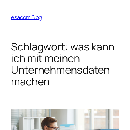
Zum
Inhalt
esacom Blog
springen
Schlagwort:
was kann
ich mit meinen
Unternehmensdaten
machen