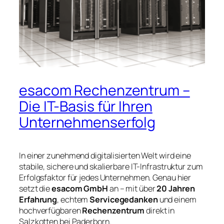
esacom Rechenzentrum –
Die IT-Basis für Ihren
Unternehmenserfolg
In einer zunehmend digitalisierten Welt wird eine
stabile, sichere und skalierbare IT-Infrastruktur zum
Erfolgsfaktor für jedes Unternehmen. Genau hier
setzt die
esacom GmbH
an – mit über
20 Jahren
Erfahrung
, echtem
Servicegedanken
und einem
hochverfügbaren
Rechenzentrum
direkt in
Salzkotten bei Paderborn.