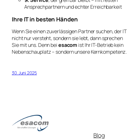
🛠️
Service
, der greifbar bleibt – mit festen
Ansprechpartnern und echter Erreichbarkeit
Ihre IT in besten Händen
Wenn Sie einen zuverlässigen Partner suchen, der IT
nicht nur versteht, sondern sie lebt, dann sprechen
Sie mit uns. Denn bei
esacom
ist Ihr IT-Betrieb kein
Nebenschauplatz – sondern unsere Kernkompetenz.
30. Juni 2025
Blog