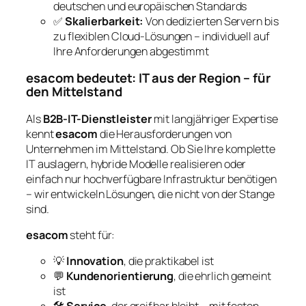
deutschen und europäischen Standards
✅
Skalierbarkeit:
Von dedizierten Servern bis
zu flexiblen Cloud-Lösungen – individuell auf
Ihre Anforderungen abgestimmt
esacom bedeutet: IT aus der Region – für
den Mittelstand
Als
B2B-IT-Dienstleister
mit langjähriger Expertise
kennt
esacom
die Herausforderungen von
Unternehmen im Mittelstand. Ob Sie Ihre komplette
IT auslagern, hybride Modelle realisieren oder
einfach nur hochverfügbare Infrastruktur benötigen
– wir entwickeln Lösungen, die nicht von der Stange
sind.
esacom
steht für:
💡
Innovation
, die praktikabel ist
💬
Kundenorientierung
, die ehrlich gemeint
ist