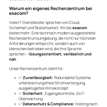
Warum ein eigenes Rechenzentrum bei
esacom?
Viele IT-Dienstleister sprechen von Cloud,
Sicherheit und Skalierbarkeit. Wir bei
esacom
bieten mehr: Eine technisch modern ausgestattete
Rechenzentrumsumgebung, die nicht nur höchsten
Anforderungen entspricht, sondern auch von
Menschen betrieben wird, die Ihre Sprache
sprechen –
lösungsorientiert, verlässlich und
nah
.
Unser Rechenzentrum steht für:
✅
Zuverlässigkeit:
Redundante Systeme,
unterbrechungsfreie Stromversorgung,
ausgeklügeltes Klimakonzept
✅
Sicherheit:
Zugangskontrolle, 24/7-
Überwachung
✅
Datenschutz & Compliance:
Hosting nach