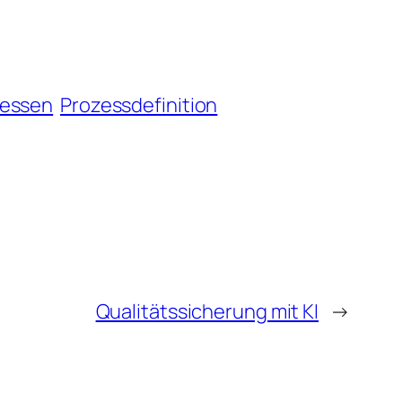
zessen
Prozessdefinition
Qualitätssicherung mit KI
→