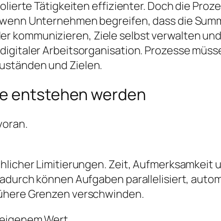
olierte Tätigkeiten effizienter. Doch die Proz
 wenn Unternehmen begreifen, dass die Summe
r kommunizieren, Ziele selbst verwalten un
igitaler Arbeitsorganisation. Prozesse müss
uständen und Zielen.
se entstehen werden
voran.
chlicher Limitierungen. Zeit, Aufmerksamkei
Dadurch können Aufgaben parallelisiert, auto
rühere Grenzen verschwinden.
 eigenem Wert.