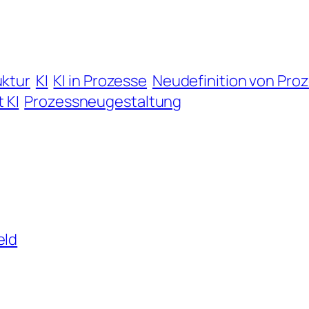
uktur
KI
KI in Prozesse
Neudefinition von Pro
 KI
Prozessneugestaltung
eld