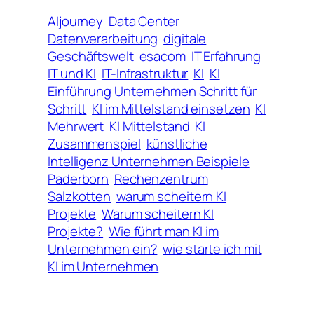
AIjourney
Data Center
Datenverarbeitung
digitale
Geschäftswelt
esacom
IT Erfahrung
IT und KI
IT-Infrastruktur
KI
KI
Einführung Unternehmen Schritt für
Schritt
KI im Mittelstand einsetzen
KI
Mehrwert
KI Mittelstand
KI
Zusammenspiel
künstliche
Intelligenz Unternehmen Beispiele
Paderborn
Rechenzentrum
Salzkotten
warum scheitern KI
Projekte
Warum scheitern KI
Projekte?
Wie führt man KI im
Unternehmen ein?
wie starte ich mit
KI im Unternehmen