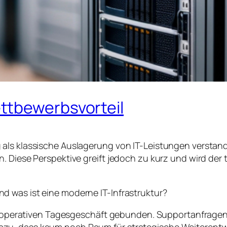
ttbewerbsvorteil
ls klassische Auslagerung von IT-Leistungen verstanden
n. Diese Perspektive greift jedoch zu kurz und wird de
 was ist eine moderne IT-Infrastruktur?
 im operativen Tagesgeschäft gebunden. Supportanfrage
zu, dass kaum noch Raum für strategische Weiterentwi