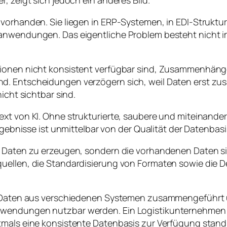
, zeigt sich jedoch ein anderes Bild.
e vorhanden. Sie liegen in ERP-Systemen, in EDI-Stru
hanwendungen. Das eigentliche Problem besteht nicht 
ationen nicht konsistent verfügbar sind, Zusammenhän
nd. Entscheidungen verzögern sich, weil Daten erst
icht sichtbar sind.
ext von KI. Ohne strukturierte, saubere und miteinand
Ergebnisse ist unmittelbar von der Qualität der Datenbas
e Daten zu erzeugen, sondern die vorhandenen Daten sin
uellen, die Standardisierung von Formaten sowie die De
s Daten aus verschiedenen Systemen zusammengeführt un
nwendungen nutzbar werden. Ein Logistikunternehmen 
tmals eine konsistente Datenbasis zur Verfügung stand